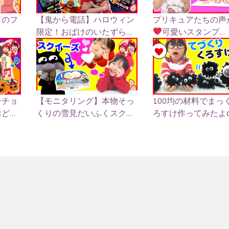
てのフ
【鬼から電話】ハロウィン
プリキュアたちの声
限定！おばけのいたずら...
可愛いスタンプ...
ーチョ
【モニタリング】本物そっ
100均の材料でまっ
...
くりの雪見だいふくスク...
ろすけ作ってみたよɶ.