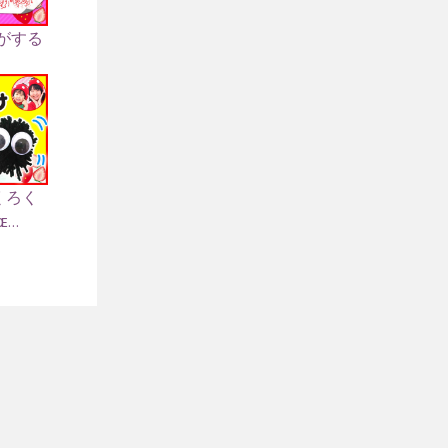
がする
くろく
..