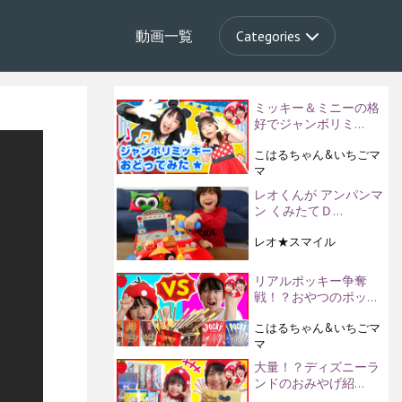
動画一覧
Categories
ミッキー＆ミニーの格
好でジャンボリミ…
こはるちゃん&いちごマ
マ
レオくんが アンパンマ
ン くみたてＤ…
レオ★スマイル
リアルポッキー争奪
戦！？おやつのポッ…
こはるちゃん&いちごマ
マ
大量！？ディズニーラ
ンドのおみやげ紹…