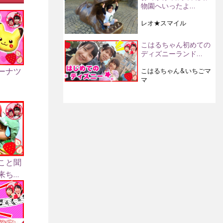
物園へいったよ…
レオ★スマイル
こはるちゃん初めての
ディズニーランド…
ーナツ
こはるちゃん&いちごマ
マ
こと聞
...