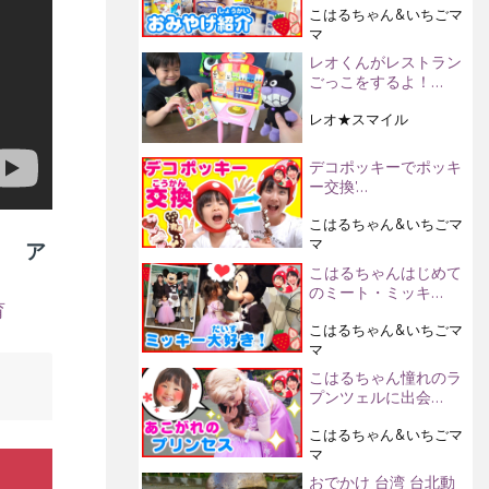
こはるちゃん&いちごマ
マ
レオくんがレストラン
ごっこをするよ！…
レオ★スマイル
デコポッキーでポッキ
ー交換'…
こはるちゃん&いちごマ
マ
？ ア
こはるちゃんはじめて
のミート・ミッキ…
育
こはるちゃん&いちごマ
マ
こはるちゃん憧れのラ
プンツェルに出会…
こはるちゃん&いちごマ
マ
おでかけ 台湾 台北動