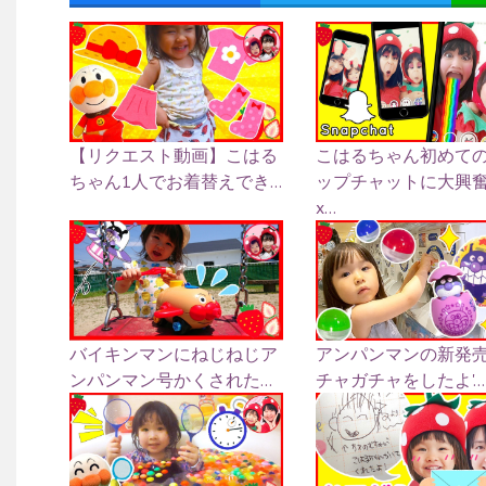
【リクエスト動画】こはる
こはるちゃん初めて
ちゃん1人でお着替えでき...
ップチャットに大興奮
x...
バイキンマンにねじねじア
アンパンマンの新発
ンパンマン号かくされた...
チャガチャをしたよ'...