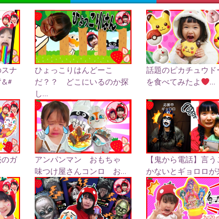
のスナ
ひょっこりはんどーこ
話題のピカチュウド
&#
だ？？ どこにいるのか探
を食べてみたよ
...
し...
売のガ
アンパンマン おもちゃ
【鬼から電話】言う
味つけ屋さんコンロ お...
かないとギョロロが来ち