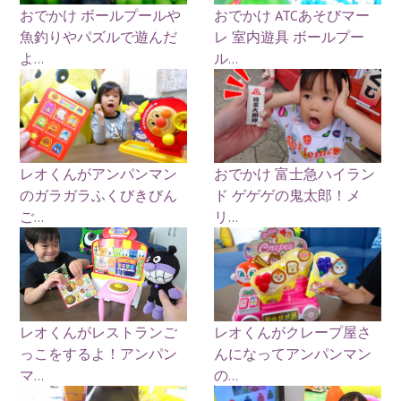
おでかけ ボールプールや
おでかけ ATCあそびマー
魚釣りやパズルで遊んだ
レ 室内遊具 ボールプー
よ...
ル...
レオくんがアンパンマン
おでかけ 富士急ハイラン
のガラガラふくびきびん
ド ゲゲゲの鬼太郎！メ
ご...
リ...
レオくんがレストランご
レオくんがクレープ屋さ
っこをするよ！アンパン
んになってアンパンマン
マ...
の...