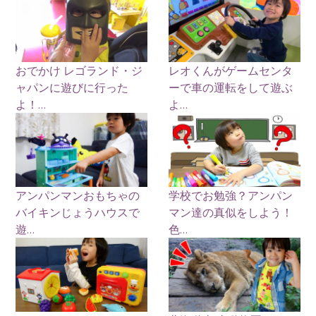
おでかけ レゴランド・ジ
レオくんがゲームセンタ
ャパンに遊びに行った
ーで車の運転をして遊ぶ
よ！...
よ...
アンパンマンおもちゃの
学校でお勉強？アンパン
バイキンじょうハウスで
マン達の真似をしよう！
遊...
色...