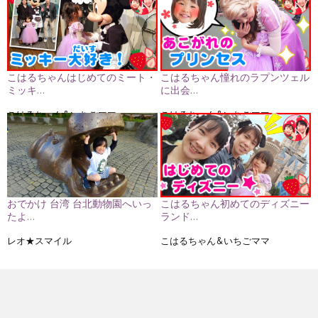
こはるちゃんはじめてのミート・
こはるちゃん憧れのラプンツェル
ミッキ…
に出会…
こはるちゃん&いちごママ
こはるちゃん&いちごママ
おでかけ 台湾 台北動物園へいっ
こはるちゃん初めてのディズニー
たよ…
ランド…
レオ★スマイル
こはるちゃん&いちごママ