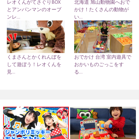
レオくんがてさぐりBOX
北海道 旭山動物園へおで
とアンパンマンのオーブ
かけ！たくさんの動物が
ンレ...
い...
くまさんとかくれんぼを
おでかけ 台湾 室内遊具で
して遊ぼう！レオくんを
おかいものごっこをす
見...
る...