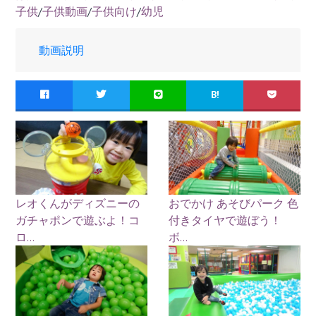
子供
/
子供動画
/
子供向け
/
幼児
動画説明
B!
レオくんがディズニーの
おでかけ あそびパーク 色
ガチャポンで遊ぶよ！コ
付きタイヤで遊ぼう！
ロ...
ボ...