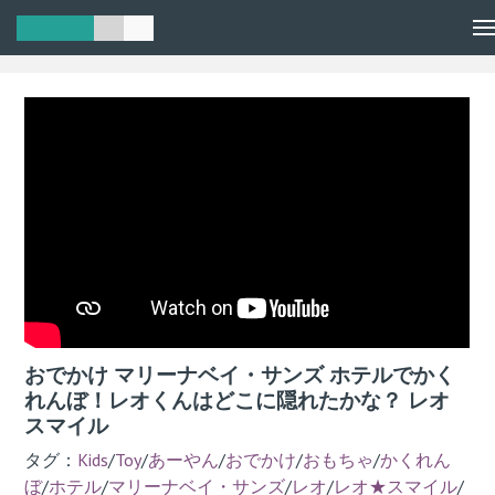
Men
おでかけ マリーナベイ・サンズ ホテルでかく
れんぼ！レオくんはどこに隠れたかな？ レオ
スマイル
タグ：
Kids
/
Toy
/
あーやん
/
おでかけ
/
おもちゃ
/
かくれん
ぼ
/
ホテル
/
マリーナベイ・サンズ
/
レオ
/
レオ★スマイル
/