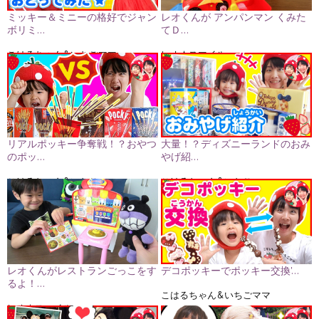
ミッキー＆ミニーの格好でジャン
レオくんが アンパンマン くみた
ボリミ…
てＤ…
こはるちゃん&いちごママ
レオ★スマイル
リアルポッキー争奪戦！？おやつ
大量！？ディズニーランドのおみ
のポッ…
やげ紹…
こはるちゃん&いちごママ
こはるちゃん&いちごママ
レオくんがレストランごっこをす
デコポッキーでポッキー交換'…
るよ！…
こはるちゃん&いちごママ
レオ★スマイル