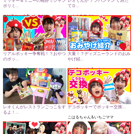
ミッキー＆ミニーの格好でジャン
レオくんが アンパンマン くみた
ボリミ…
てＤ…
こはるちゃん&いちごママ
レオ★スマイル
リアルポッキー争奪戦！？おやつ
大量！？ディズニーランドのおみ
のポッ…
やげ紹…
こはるちゃん&いちごママ
こはるちゃん&いちごママ
レオくんがレストランごっこをす
デコポッキーでポッキー交換'…
るよ！…
こはるちゃん&いちごママ
レオ★スマイル