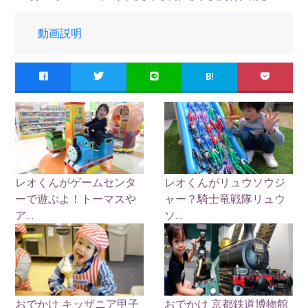
動画説明
B!
レオくんがゲームセンタ
レオくんがリュウソウジ
ーで遊ぶよ！トーマスや
ャー？騎士竜戦隊リュウ
ア...
ソ...
おでかけ キッザニア甲子
おでかけ 京都鉄道博物館