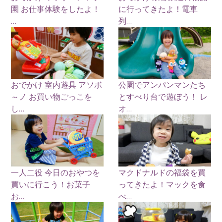
園 お仕事体験をしたよ！
に行ってきたよ！電車
...
列...
おでかけ 室内遊具 アソボ
公園でアンパンマンたち
～ノ お買い物ごっこを
とすべり台で遊ぼう！ レ
し...
オ...
一人二役 今日のおやつを
マクドナルドの福袋を買
買いに行こう！お菓子
ってきたよ！マックを食
お...
べ...