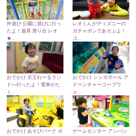
外遊び 公園に遊びに行っ
レオくんがディズニーの
たよ！遊具 滑り台 レオ
ガチャポンであそぶよ！
★...
コ...
おでかけ 京王れーるラン
おでかけ シンガポール ア
ドへ行ったよ！電車がた
ドベンチャーコーブウ
く...
ォ...
おでかけ あそびパーク ボ
ゲームセンター アンパン