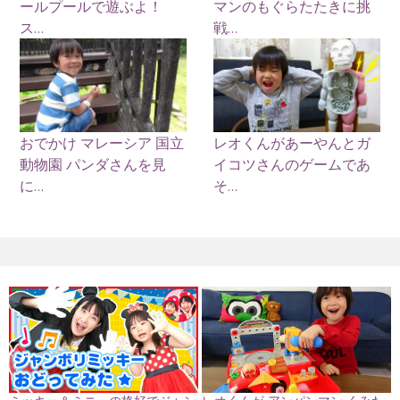
ールプールで遊ぶよ！
マンのもぐらたたきに挑
ス...
戦...
おでかけ マレーシア 国立
レオくんがあーやんとガ
動物園 パンダさんを見
イコツさんのゲームであ
に...
そ...