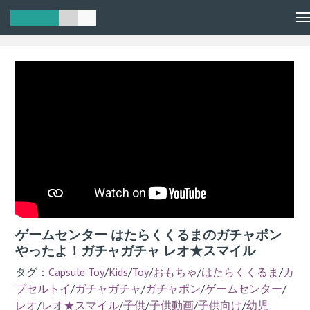
Men
ゲームセンター はたらくくるまのガチャポン
やったよ！ガチャガチャ レオ★スマイル
タグ：
Capsule Toy
/
Kids
/
Toy
/
おもちゃ
/
はたらくくるま
/
カ
プセルトイ
/
ガチャガチャ
/
ガチャポン
/
ゲームセンター
/
レオ
/
レオ★スマイル
/
子供
/
子供動画
/
子供向け
/
幼児